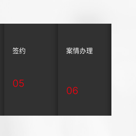
签约
案情办理
05
06